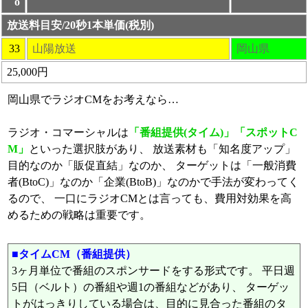
o
放送料目安/20秒1本単価(税別)
33
山陽放送
岡山県
25,000円
岡山県でラジオCMをお考えなら…
ラジオ・コマーシャルは
「番組提供(タイム)」「スポットC
M」
といった選択肢があり、 放送素材も「知名度アップ」
目的なのか「販促直結」なのか、 ターゲットは「一般消費
者(BtoC)」なのか「企業(BtoB)」なのかで手法が変わってく
るので、 一口にラジオCMとは言っても、費用対効果を高
めるための戦略は重要です。
■タイムCM（番組提供）
3ヶ月単位で番組のスポンサードをする形式です。 平日週
5日（ベルト）の番組や週1の番組などがあり、 ターゲッ
トがはっきりしている場合は、目的に見合った番組のタ