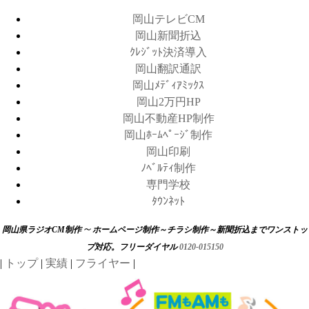
岡山テレビCM
岡山新聞折込
ｸﾚｼﾞｯﾄ決済導入
岡山翻訳通訳
岡山ﾒﾃﾞｨｱﾐｯｸｽ
岡山2万円HP
岡山不動産HP制作
岡山ﾎｰﾑﾍﾟｰｼﾞ制作
岡山印刷
ﾉﾍﾞﾙﾃｨ制作
専門学校
ﾀｳﾝﾈｯﾄ
～
岡山県ラジオCM制作
ホームページ制作～チラシ制作～新聞折込までワンストッ
プ対応。フリーダイヤル
0120-015150
|
トップ
|
実績
|
フライヤー
|