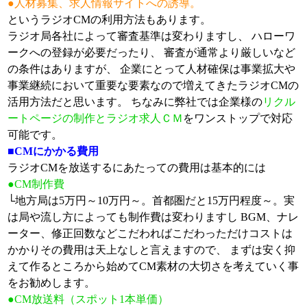
●人材募集、求人情報サイトへの誘導。
というラジオCMの利用方法もあります。
ラジオ局各社によって審査基準は変わりますし、 ハローワ
ークへの登録が必要だったり、 審査が通常より厳しいなど
の条件はありますが、 企業にとって人材確保は事業拡大や
事業継続において重要な要素なので増えてきたラジオCMの
活用方法だと思います。 ちなみに弊社では企業様の
リクル
ートページの制作とラジオ求人ＣＭ
をワンストップで対応
可能です。
■CMにかかる費用
ラジオCMを放送するにあたっての費用は基本的には
●CM制作費
└地方局は5万円～10万円～。首都圏だと15万円程度～。実
は局や流し方によっても制作費は変わりますし BGM、ナレ
ーター、修正回数などこだわればこだわっただけコストは
かかりその費用は天上なしと言えますので、 まずは安く抑
えて作るところから始めてCM素材の大切さを考えていく事
をお勧めします。
●CM放送料（スポット1本単価）