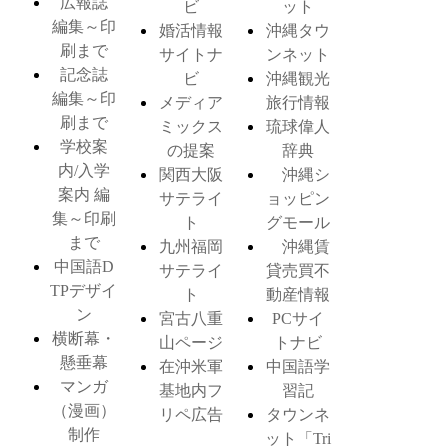
広報誌
ビ
ット
編集～印
婚活情報
沖縄タウ
刷まで
サイトナ
ンネット
記念誌
ビ
沖縄観光
編集～印
メディア
旅行情報
刷まで
ミックス
琉球偉人
学校案
の提案
辞典
内/入学
関西大阪
沖縄シ
案内 編
サテライ
ョッピン
集～印刷
ト
グモール
まで
九州福岡
沖縄賃
中国語D
サテライ
貸売買不
TPデザイ
ト
動産情報
ン
宮古八重
PCサイ
横断幕・
山ページ
トナビ
懸垂幕
在沖米軍
中国語学
マンガ
基地内フ
習記
（漫画）
リペ広告
タウンネ
制作
ット「Tri