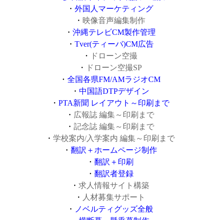
・
外国人マーケティング
・
映像音声編集制作
・
沖縄テレビCM製作管理
・
Tver(ティーバ)CM広告
・
ドローン空撮
・
ドローン空撮SP
・
全国各県FM/AMラジオCM
・
中国語DTPデザイン
・
PTA新聞 レイアウト～印刷まで
・
広報誌 編集～印刷まで
・
記念誌 編集～印刷まで
・
学校案内/入学案内 編集～印刷まで
・
翻訳＋ホームページ制作
・
翻訳＋印刷
・
翻訳者登録
・
求人情報サイト構築
・
人材募集サポート
・
ノベルティグッズ全般