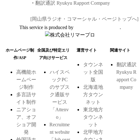
・
翻訳通訳 Ryukyu Rapport Company
[岡山県ラジオ・コマーシャル・ページトップへ]
This service is produced by
株式会社リマープロ
.
ホームページ制
全国及び特定エリ
運営サイト
関連サイト
作/ASP
ア向けサービス
タウンネ
翻訳通訳
高機能ホ
ハイスペ
ット全国
Ryukyu R
ームペー
ックPC
版
apport Co
ジ制作
のサブス
北海道地
mpany
多言語サ
ク通販サ
方タウン
イト制作
ービス
ネット
ニアショ
「Attenv
東北地方
ア、オフ
o」
タウンネ
ショア開
Recruitme
ット
発
nt website
北甲地方
外国語ホ
「Job sear
タウンネ