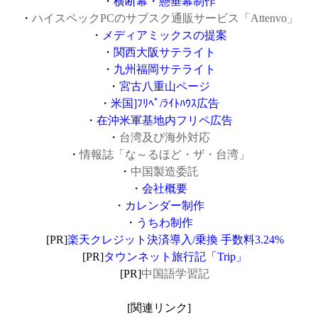
・
横断幕・懸垂幕制作
・
ハイスペックPCのサブスク通販サービス「Attenvo」
・
メディアミックスの提案
・
関西大阪サテライト
・
九州福岡サテライト
・
宮古八重山ページ
・
米国]ﾌﾘﾍﾟ/ﾗｲﾄﾊｳｽ広告
・
在沖米軍基地内フリペ広告
・
台湾及び海外対応
・
情報誌「な～るほど・ザ・台湾」
・
中国製造委託
・
会社概要
・
カレンダー制作
・
うちわ制作
[PR]
楽天クレジット決済導入/乗換 手数料3.24%
[PR]
タウンネット旅行記「Trip」
[PR]
中国語学習記
[関連リンク]