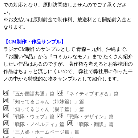
での対応となり、原則訪問致しませんのでご了承くださ
い。
※お支払いは原則前金で制作料、放送料とも開始前入金と
なります。
【CM制作・作品サンプル】
ラジオCM制作のサンプルとして 青森～九州、沖縄まで、
『お固い作品』から『コミカルなモノ』まで たくさん紹介
したい作品はあるのですが、 著作権を考えるとお客様用の
作品はちょっと流しにくいので、 弊社で弊社用に作ったモ
ノの中から特徴的な物をサンプルとして紹介します。
「五か国語共通」篇
「ネイティブすぎる」篇
「知ってるじゃん（姉妹篇）」篇
「知ってるじゃん（親子篇）」篇
「戦隊・ウェブ」篇
「戦隊・デザイン」篇
「戦隊・ノベルティ」篇
「戦隊・翻訳」篇
「三人娘・ホームページ篇」篇