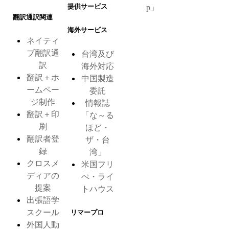
提供サービス
p」
翻訳通訳関連
海外サービス
ネイティ
ブ翻訳通
台湾及び
訳
海外対応
翻訳＋ホ
中国製造
ームペー
委託
ジ制作
情報誌
翻訳＋印
「な～る
刷
ほど・
翻訳者登
ザ・台
録
湾」
クロスメ
米国フリ
ディアの
ぺ・ライ
提案
トハウス
出張語学
スクール
リマープロ
外国人動