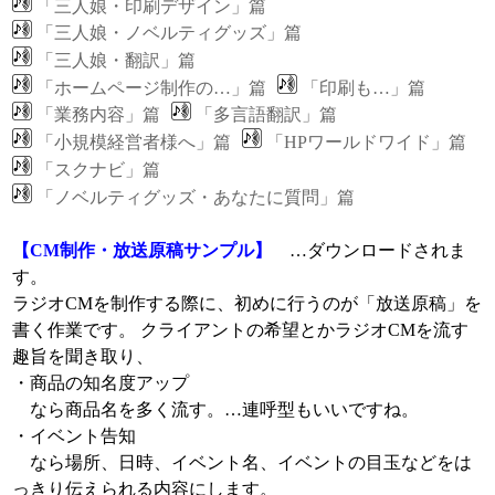
「三人娘・印刷デザイン」篇
「三人娘・ノベルティグッズ」篇
「三人娘・翻訳」篇
「ホームページ制作の…」篇
「印刷も…」篇
「業務内容」篇
「多言語翻訳」篇
「小規模経営者様へ」篇
「HPワールドワイド」篇
「スクナビ」篇
「ノベルティグッズ・あなたに質問」篇
【CM制作・放送原稿サンプル】
…ダウンロードされま
す。
ラジオCMを制作する際に、初めに行うのが「放送原稿」を
書く作業です。 クライアントの希望とかラジオCMを流す
趣旨を聞き取り、
・商品の知名度アップ
なら商品名を多く流す。…連呼型もいいですね。
・イベント告知
なら場所、日時、イベント名、イベントの目玉などをは
っきり伝えられる内容にします。