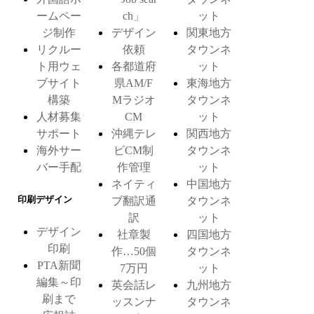
ームペー
ch」
ット
ジ制作
デザイン
関東地方
リクルー
依頼
タウンネ
ト用ウェ
各都道府
ット
ブサイト
県AM/F
東海地方
構築
Mラジオ
タウンネ
人材募集
CM
ット
サポート
沖縄テレ
関西地方
海外サー
ビCM制
タウンネ
バー手配
作管理
ット
ネイティ
中国地方
印刷デザイン
ブ翻訳通
タウンネ
訳
ット
デザイン
社章製
四国地方
印刷
作…50個
タウンネ
PTA新聞
7万円
ット
編集～印
英会話レ
九州地方
刷まで
ッスンナ
タウンネ