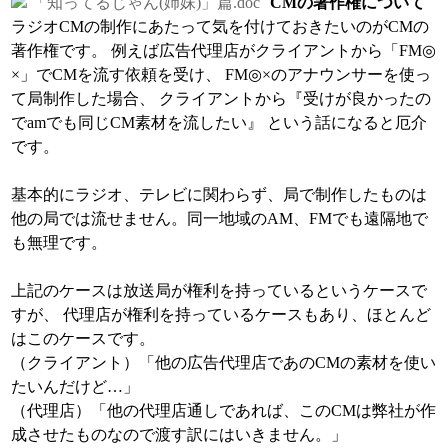
「知ってるじゃん(姉妹)」篇.doc
CMの著作権について
ラジオCMの制作にあたって気を付けておきたいのがCMの
著作権です。 例えば広告代理店がクライアントから「FM◎
×」でCMを流す依頼を受け、 FM◎×のアナウンサーを使っ
て局制作した場合、 クライアントから『受けが良かったの
でamでも同じCM素材を流したい』 という話になると厄介
です。
基本的にラジオ、テレビに関わらず、局で制作したものは
他の局では流せません。同一地域のAM、FMでも遠隔地で
も無理です。
上記のケースは放送局が権利を持っているというケースで
すが、 代理店が権利を持っているケースもあり、ほとんど
はこのケースです。
（クライアント）「他の広告代理店であのCMの素材を使い
たいんだけど…」
（代理店）「他の代理店通しであれば、このCMは弊社が作
成させたものなので渡す訳にはいきません。」