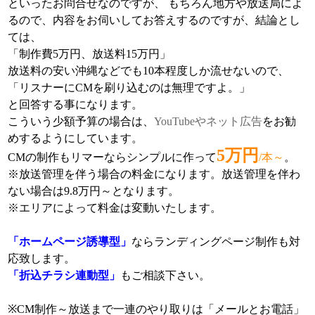
といったお問合せなのですが、 もちろん地方や放送局によ
るので、内容をお伺いしてお答えするのですが、結論とし
ては、
「制作費5万円、放送料15万円」
放送料の安い沖縄などでも10本程度しか流せないので、
「リスナーにCMを刷り込むのは無理ですよ。」
と回答する事になります。
こういう少額予算の場合は、
YouTubeやネット広告
をお勧
めするようにしています。
5万円
CMの制作もリマーならシンプルに作って
/本～
。
※放送管理を伴う場合の料金になります。放送管理を伴わ
ない場合は9.8万円～となります。
※エリアによって料金は変動いたします。
「ホームページ誘導型」
ならランディングページ制作も対
応致します。
「折込チラシ連動型」
もご相談下さい。
※CM制作～放送まで一連のやり取りは「メールとお電話」