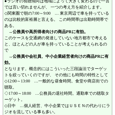
●ラジオの視聴傾向は地域によって大きく変わるので一言
では言い切れませんが、 一つの考え方を紹介します。
◇関東圏で朝の7:00～9:00 … 東京周辺で車を持っている
のは比較的富裕層と言える。 この時間帯は出勤時間帯で
ある。
→公務員や高所得者向けの商品PRに有効。
このケースを交通網の発達していない地方都市で考える
と、ほとんどの人が車を持っていることが考えられるの
で
→公務員や会社員、中小企業経営者向けの商品PRに有
効。
となります。概念的にはこういった三段論法でターゲッ
トを絞っていくのですが、 その他にも時間の特性として
◇12:00～13:00 …一般的な昼食時間。食堂や商店街での
聴取。
◇17:00～18:00 …公務員の退社時間。通勤車での聴取タ
ーゲット。
◇日中 …個人経営、中小企業ではＵＳＥＮの代わりにラ
ジオを流している事も多い。