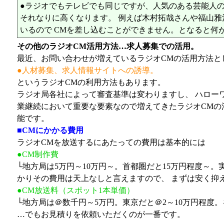
●ラジオでもテレビでも同じですが、人気のある芸能人の
それなりに高くなります。 例えば木村拓哉さんや福山雅
いるので CMを差し込むことができません。となると何
その他のラジオCM活用方法…求人募集での活用。
最近、お問い合わせが増えているラジオCMの活用方法と
●人材募集、求人情報サイトへの誘導。
というラジオCMの利用方法もあります。
ラジオ局各社によって審査基準は変わりますし、 ハロー
業継続において重要な要素なので増えてきたラジオCMの
能です。
■CMにかかる費用
ラジオCMを放送するにあたっての費用は基本的には
●CM制作費
└地方局は5万円～10万円～。首都圏だと15万円程度～
かりその費用は天上なしと言えますので、 まずは安く抑
●CM放送料（スポット1本単価）
└地方局は＠数千円～5万円。東京だと＠2～10万円程度
…でもお見積りを依頼いただくのが一番です。