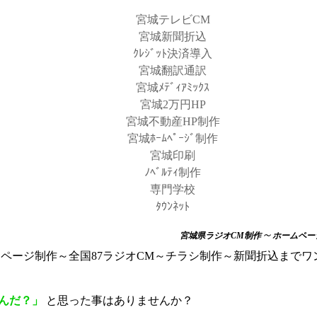
宮城テレビCM
宮城新聞折込
ｸﾚｼﾞｯﾄ決済導入
宮城翻訳通訳
宮城ﾒﾃﾞｨｱﾐｯｸｽ
宮城2万円HP
宮城不動産HP制作
宮城ﾎｰﾑﾍﾟｰｼﾞ制作
宮城印刷
ﾉﾍﾞﾙﾃｨ制作
専門学校
ﾀｳﾝﾈｯﾄ
～
宮城県ラジオCM制作
ホームページ
んだ？」
と思った事はありませんか？