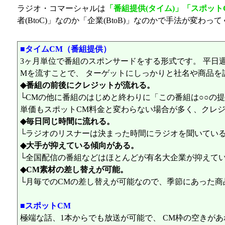
ラジオ・コマーシャルは
「番組提供(タイム)」「スポット
者(BtoC)」なのか「企業(BtoB)」なのかで手法が
■タイムCM（番組提供）
3ヶ月単位で番組のスポンサードをする形式です。 平日
Mを流すことで、 ターゲットにしっかりと社名や商品を
◆番組の前後にクレジットが流れる。
└CMの他に番組のはじめと終わりに「この番組は○○の
単価もスポットCM料金と変わらない場合が多く、クレ
◆毎日同じ時間に流れる。
└ラジオのリスナーは決まった時間にラジオを聞いている
◆大手が抑えている傾向がある。
└全国配信の番組などはほとんどが有名大企業が抑えて
◆CM素材の差し替えが可能。
└月毎でのCMの差し替えが可能なので、季節にあった商
■スポットCM
極端な話、1本からでも放送が可能で、 CM枠の空きが