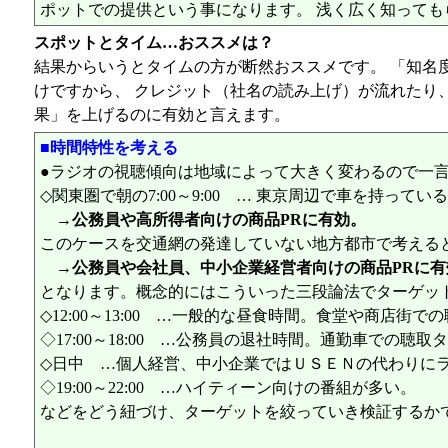
ポットでの提供という事になります。 浅く広く知っても
スポットとタイム…おススメは？
結果からいうとタイムの方が断然おススメです。 「知名
けですから、 クレジット（社名の読み上げ）が流れたり
果」を上げるのに有効と言えます。
■時間特性を考える
●ラジオの視聴傾向は地域によって大きく変わるので一言
◇関東圏で朝の7:00～9:00 … 東京周辺で車を持っ
→公務員や高所得者向けの商品PRに有効。
このケースを交通網の発達していない地方都市で考える
→公務員や会社員、中小企業経営者向けの商品PRに有
となります。概念的にはこういった三段論法でターゲッ
◇12:00～13:00 …一般的な昼食時間。食堂や商店街で
◇17:00～18:00 …公務員の退社時間。通勤車での聴取
◇日中 …個人経営、中小企業ではＵＳＥＮの代わりに
◇19:00～22:00 …ハイティーン向けの番組が多い。
などをどう紐づけ、ターゲットを絞っていき検証するか