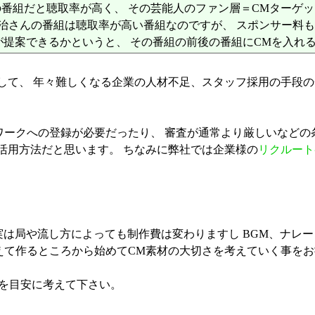
番組だと聴取率が高く、 その芸能人のファン層＝CMターゲッ
治さんの番組は聴取率が高い番組なのですが、 スポンサー料
が提案できるかというと、 その番組の前後の番組にCMを入れ
して、 年々難しくなる企業の人材不足、スタッフ採用の手段
ワークへの登録が必要だったり、 審査が通常より厳しいなどの
活用方法だと思います。 ちなみに弊社では企業様の
リクルート
。実は局や流し方によっても制作費は変わりますし BGM、ナ
えて作るところから始めてCM素材の大切さを考えていく事を
。を目安に考えて下さい。