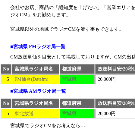
会社やお店、商品の「認知度を上げたい」「営業エリアを
ジオCM」をお勧めします。
宮城県以外の地域でラジオCMを流す事もできます。
■宮城県 FMラジオ局一覧
CM放送単価を目安として掲載しておりますが、CMの出
No
宮城県ラジオ局名
都道府県
放送料目安/20秒
5
FM仙台(Datefm)
宮城県
20,000円
■宮城県 AMラジオ局一覧
No
宮城県ラジオ局名
都道府県
放送料目安/20秒
5
東北放送
宮城県
20,000円
宮城県でラジオCMをお考えなら…