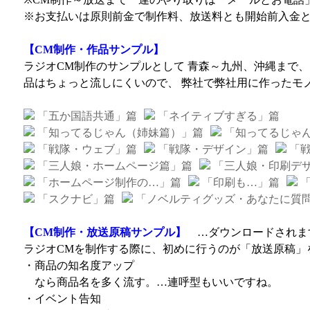
※お支払いは原則前金で制作料、放送料とも開始前入金
【CM制作・作品サンプル】
ラジオCM制作のサンプルとして 青森～九州、沖縄まで、
品はちょっと流しにくいので、 弊社で弊社用に作ったモ
「五か国語共通」篇
「ネイティブすぎる」篇
「知ってるじゃん（姉妹篇）」篇
「知ってるじゃ
「戦隊・ウェブ」篇
「戦隊・デザイン」篇
「戦
「三人娘・ホームページ篇」篇
「三人娘・印刷デ
「ホームページ制作の…」篇
「印刷も…」篇
「
「スクナビ」篇
「ノベルティグッズ・あなたに質
【CM制作・放送原稿サンプル】
…ダウンロードされま
ラジオCMを制作する際に、初めに行うのが「放送原稿」
・商品の知名度アップ
なら商品名を多く流す。…連呼型もいいですね。
・イベント告知