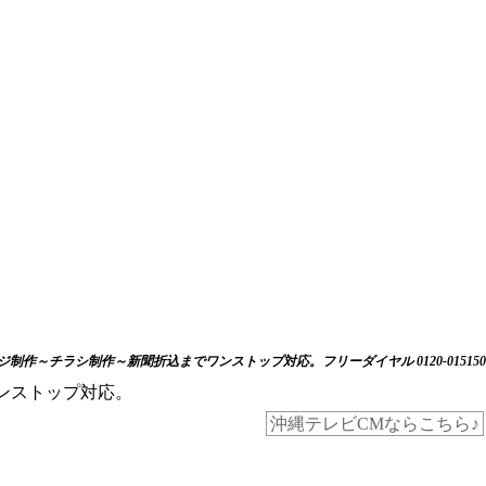
制作～チラシ制作～新聞折込までワンストップ対応。フリーダイヤル 0120-015150
沖縄テレビCMならこちら♪