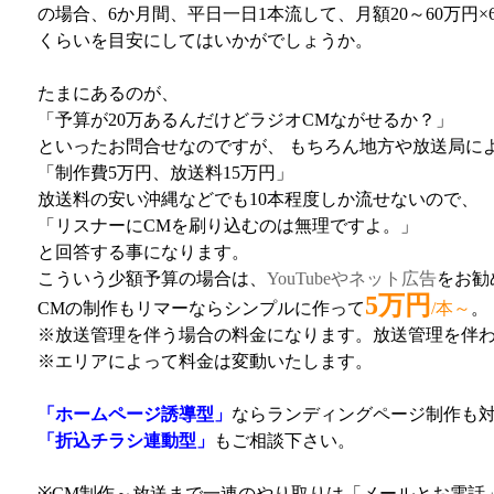
の場合、6か月間、平日一日1本流して、月額20～60万円×6
くらいを目安にしてはいかがでしょうか。
たまにあるのが、
「予算が20万あるんだけどラジオCMながせるか？」
といったお問合せなのですが、 もちろん地方や放送局に
「制作費5万円、放送料15万円」
放送料の安い沖縄などでも10本程度しか流せないので、
「リスナーにCMを刷り込むのは無理ですよ。」
と回答する事になります。
こういう少額予算の場合は、
YouTubeやネット広告
をお勧
5万円
CMの制作もリマーならシンプルに作って
/本～
。
※放送管理を伴う場合の料金になります。放送管理を伴わ
※エリアによって料金は変動いたします。
「ホームページ誘導型」
ならランディングページ制作も
「折込チラシ連動型」
もご相談下さい。
※CM制作～放送まで一連のやり取りは「メールとお電話