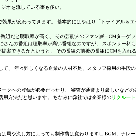
ラジオを流している事も多い。
で効果が変わってきます。 基本的にはやはり「トライアル＆エ
番組だと聴取率が高く、 その芸能人のファン層＝CMターゲッ
治さんの番組は聴取率が高い番組なのですが、 スポンサー料
が提案できるかというと、 その番組の前後の番組にCMを入れ
して、 年々難しくなる企業の人材不足、スタッフ採用の手段
ワークへの登録が必要だったり、 審査が通常より厳しいなどの
活用方法だと思います。 ちなみに弊社では企業様の
リクルート
。実は局や流し方によっても制作費は変わりますし BGM、ナ