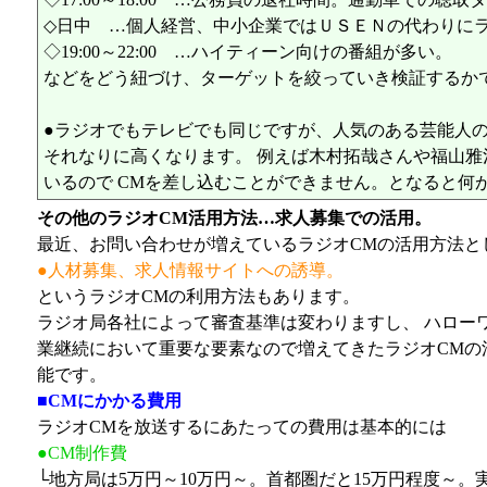
◇日中 …個人経営、中小企業ではＵＳＥＮの代わりに
◇19:00～22:00 …ハイティーン向けの番組が多い。
などをどう紐づけ、ターゲットを絞っていき検証するか
●ラジオでもテレビでも同じですが、人気のある芸能人の
それなりに高くなります。 例えば木村拓哉さんや福山雅
いるので CMを差し込むことができません。となると何
その他のラジオCM活用方法…求人募集での活用。
最近、お問い合わせが増えているラジオCMの活用方法と
●人材募集、求人情報サイトへの誘導。
というラジオCMの利用方法もあります。
ラジオ局各社によって審査基準は変わりますし、 ハロー
業継続において重要な要素なので増えてきたラジオCMの
能です。
■CMにかかる費用
ラジオCMを放送するにあたっての費用は基本的には
●CM制作費
└地方局は5万円～10万円～。首都圏だと15万円程度～