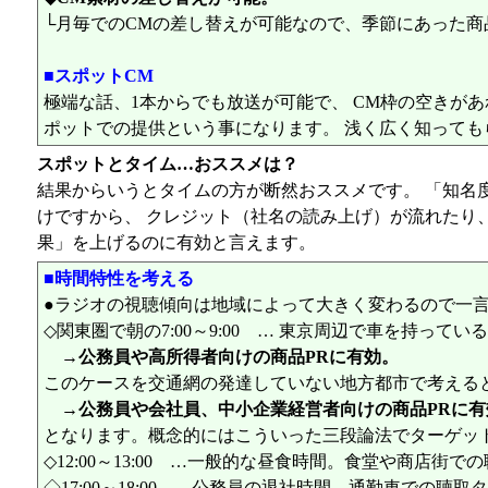
└月毎でのCMの差し替えが可能なので、季節にあった商
■スポットCM
極端な話、1本からでも放送が可能で、 CM枠の空きが
ポットでの提供という事になります。 浅く広く知っても
スポットとタイム…おススメは？
結果からいうとタイムの方が断然おススメです。 「知名
けですから、 クレジット（社名の読み上げ）が流れたり
果」を上げるのに有効と言えます。
■時間特性を考える
●ラジオの視聴傾向は地域によって大きく変わるので一言
◇関東圏で朝の7:00～9:00 … 東京周辺で車を持っ
→公務員や高所得者向けの商品PRに有効。
このケースを交通網の発達していない地方都市で考える
→公務員や会社員、中小企業経営者向けの商品PRに有
となります。概念的にはこういった三段論法でターゲッ
◇12:00～13:00 …一般的な昼食時間。食堂や商店街で
◇17:00～18:00 …公務員の退社時間。通勤車での聴取