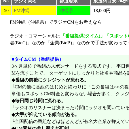
No
ラジオ局名
都道府県
放送料目安/20秒
50
FM沖縄
沖縄県
18,000円
FM沖縄（沖縄県）でラジオCMをお考えなら
ラジオ・コマーシャルは
「番組提供(タイム)」「スポット
者(BtoC)」なのか「企業(BtoB)」なのかで手法が
■タイムCM（番組提供）
3ヶ月単位で番組のスポンサードをする形式です。 平日
Mを流すことで、 ターゲットにしっかりと社名や商品を
◆番組の前後にクレジットが流れる。
└CMの他に番組のはじめと終わりに「この番組は○○の
単価もスポットCM料金と変わらない場合が多く、クレ
◆毎日同じ時間に流れる。
└ラジオのリスナーは決まった時間にラジオを聞いている
◆大手が抑えている傾向がある。
└全国配信の番組などはほとんどが有名大企業が抑えて
◆CM素材の差し替えが可能。