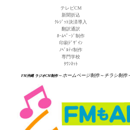
テレビCM
新聞折込
ｸﾚｼﾞｯﾄ決済導入
翻訳通訳
ﾎｰﾑﾍﾟｰｼﾞ制作
印刷ﾃﾞｻﾞｲﾝ
ﾉﾍﾞﾙﾃｨ制作
専門学校
ﾀｳﾝﾈｯﾄ
～ホームページ制作～チラシ制作～新
FM沖縄
ラジオCM制作