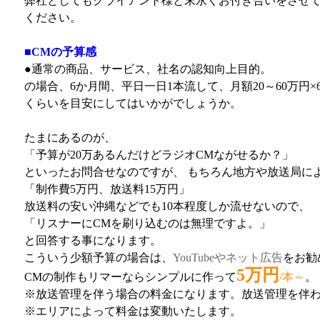
弊社としてもクライアント様と末永くお付き合いをさせて
ください。
■CMの予算感
●通常の商品、サービス、社名の認知向上目的。
の場合、6か月間、平日一日1本流して、月額20～60万円×6
くらいを目安にしてはいかがでしょうか。
たまにあるのが、
「予算が20万あるんだけどラジオCMながせるか？」
といったお問合せなのですが、 もちろん地方や放送局に
「制作費5万円、放送料15万円」
放送料の安い沖縄などでも10本程度しか流せないので、
「リスナーにCMを刷り込むのは無理ですよ。」
と回答する事になります。
こういう少額予算の場合は、
YouTubeやネット広告
をお勧
5万円
CMの制作もリマーならシンプルに作って
/本～
。
※放送管理を伴う場合の料金になります。放送管理を伴わ
※エリアによって料金は変動いたします。