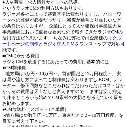
●人材募集、求人情報サイトへの誘導。
というラジオCMの利用方法もあります。
ラジオ局各社によって審査基準は変わりますし、 ハローワ
ークへの登録が必要だったり、 審査が通常より厳しいなど
の条件はありますが、 企業にとって人材確保は事業拡大や
事業継続において重要な要素なので増えてきたラジオCMの
活用方法だと思います。 ちなみに弊社では企業様の
リクル
ートページの制作とラジオ求人ＣＭ
をワンストップで対応可
能です。
■CMにかかる費用
ラジオCMを放送するにあたっての費用は基本的には
●CM制作費
└地方局は5万円～10万円～。首都圏だと15万円程度～。実
は局や流し方によっても制作費は変わりますし BGM、ナレ
ーター、修正回数などこだわればこだわっただけコストはか
かりその費用は天上なしと言えますので、 まずは安く抑え
て作るところから始めてCM素材の大切さを考えていく事を
お勧めします。
●CM放送料（スポット1本単価）
└地方局は＠数千円～5万円。東京だと＠2～10万円程度。を
目安に考えて下さい。