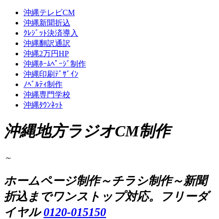
沖縄テレビCM
沖縄新聞折込
ｸﾚｼﾞｯﾄ決済導入
沖縄翻訳通訳
沖縄2万円HP
沖縄ﾎｰﾑﾍﾟｰｼﾞ制作
沖縄印刷ﾃﾞｻﾞｲﾝ
ﾉﾍﾞﾙﾃｨ制作
沖縄専門学校
沖縄ﾀｳﾝﾈｯﾄ
沖縄地方ラジオCM制作
～
ホームページ制作～チラシ制作～新聞
折込までワンストップ対応。フリーダ
イヤル
0120-015150