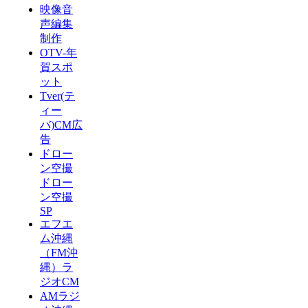
映像音
声編集
制作
OTV-年
賀スポ
ット
Tver(テ
ィー
バ)CM広
告
ドロー
ン空撮
ドロー
ン空撮
SP
エフエ
ム沖縄
（FM沖
縄）ラ
ジオCM
AMラジ