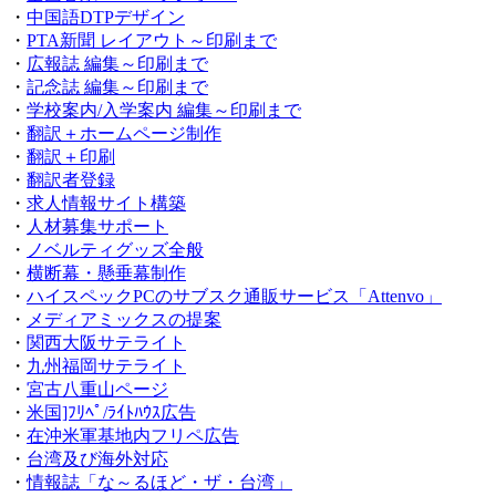
・
中国語DTPデザイン
・
PTA新聞 レイアウト～印刷まで
・
広報誌 編集～印刷まで
・
記念誌 編集～印刷まで
・
学校案内/入学案内 編集～印刷まで
・
翻訳＋ホームページ制作
・
翻訳＋印刷
・
翻訳者登録
・
求人情報サイト構築
・
人材募集サポート
・
ノベルティグッズ全般
・
横断幕・懸垂幕制作
・
ハイスペックPCのサブスク通販サービス「Attenvo」
・
メディアミックスの提案
・
関西大阪サテライト
・
九州福岡サテライト
・
宮古八重山ページ
・
米国]ﾌﾘﾍﾟ/ﾗｲﾄﾊｳｽ広告
・
在沖米軍基地内フリペ広告
・
台湾及び海外対応
・
情報誌「な～るほど・ザ・台湾」