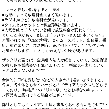
…でもお見積りを依頼いただくのが一番です。
ちょっと詳しい話をすると、基本、
●地域によって放送料金大きく違います。
●ラジオ局ごとに放送料金が違います。
●タイムとスポットでは料金形態が違います。
●人気番組とそうでない番組で放送料金が変わります。
といった事があり、例えば「ラジオ○○さんは1本いくら？」
と聞かれても 「CMの秒数、タイム、スポット、出稿量、番
組、放送エリア、放送内容、etc を聞かせていただいてから
お知らせします。」 としか言えない部分があります。
ザックリと言えば、全局違う法人が経営していて、放送倫理
の厳しさや営業姿勢も違いますので、 料金表を出していく
らとは言えないわけです。
全国的にCMを流したいなどの大きめのお話になりますと、
各局、各団体ともサイネージとのメディアミックスなども行
っており、 時期折々の『◎×△祭』などお得なのキャンペー
ン商品もご案内できる場合がございます。
弊社としてもクライアント様と末永くお付き合いをさせてい