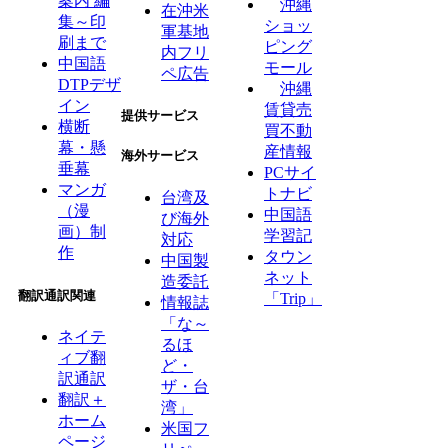
案内 編
沖縄
在沖米
集～印
ショッ
軍基地
刷まで
ピング
内フリ
中国語
モール
ペ広告
DTPデザ
沖縄
イン
賃貸売
提供サービス
横断
買不動
幕・懸
産情報
海外サービス
垂幕
PCサイ
マンガ
トナビ
台湾及
（漫
中国語
び海外
画）制
学習記
対応
作
タウン
中国製
ネット
造委託
翻訳通訳関連
「Trip」
情報誌
「な～
ネイテ
るほ
ィブ翻
ど・
訳通訳
ザ・台
翻訳＋
湾」
ホーム
米国フ
ページ