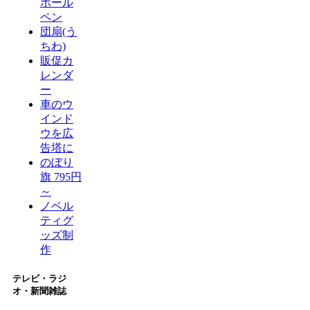
ボール
ペン
団扇(う
ちわ)
販促カ
レンダ
ー
車のウ
インド
ウを広
告塔に
のぼり
旗 795円
～
ノベル
ティグ
ッズ制
作
テレビ・ラジ
オ・新聞雑誌