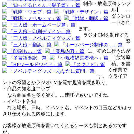
制作・放送原稿サンプ
「知ってるじゃん（親子篇）」篇
ル】
…
「戦隊・ウェブ」篇
「戦隊・デザイン」篇
ダウンロ
「戦隊・ノベルティ」篇
「戦隊・翻訳」篇
ードされ
「三人娘・ホームページ篇」篇
ます。
「三人娘・印刷デザイン」篇
ラジオCMを制作する
「三人娘・ノベルティグッズ」篇
際
「三人娘・翻訳」篇
「ホームページ制作の…」篇
に、初めに行うのが
「印刷も…」篇
「業務内容」篇
「放送原
「多言語翻訳」篇
「小規模経営者様へ」篇
稿」を書
「HPワールドワイド」篇
「スクナビ」篇
く作業で
「ノベルティグッズ・あなたに質問」篇
す。 クライア
ントの希望とかラジオCMを流す趣旨を聞き取り、
・商品の知名度アップ
なら商品名を多く流す。…連呼型もいいですね。
・イベント告知
なら場所、日時、イベント名、イベントの目玉などをはっ
きり伝えられる内容にします。
お客様が放送原稿を書いてくれるケースも割とあるのです
が、