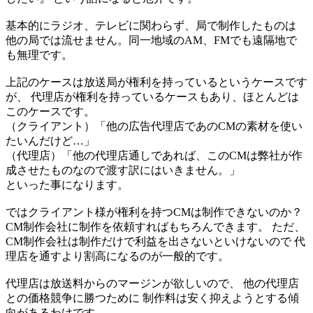
基本的にラジオ、テレビに関わらず、局で制作したものは
他の局では流せません。同一地域のAM、FMでも遠隔地で
も無理です。
上記のケースは放送局が権利を持っているというケースです
が、 代理店が権利を持っているケースもあり、ほとんどは
このケースです。
（クライアント）「他の広告代理店であのCMの素材を使い
たいんだけど…」
（代理店）「他の代理店通しであれば、このCMは弊社が作
成させたものなので渡す訳にはいきません。」
といった事になります。
ではクライアント様が権利を持つCMは制作できないのか？
CM制作会社に制作を依頼すればもちろんできます。 ただ、
CM制作会社は制作だけで利益を出さないといけないので 代
理店を通すより割高になるのが一般的です。
代理店は放送料からのマージンが欲しいので、 他の代理店
との価格競争に勝つために 制作料は安く抑えようとする傾
向があるわけです。