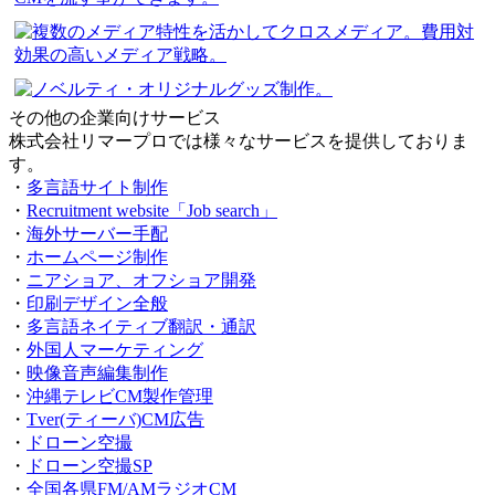
その他の企業向けサービス
株式会社リマープロでは様々なサービスを提供しておりま
す。
・
多言語サイト制作
・
Recruitment website「Job search」
・
海外サーバー手配
・
ホームページ制作
・
ニアショア、オフショア開発
・
印刷デザイン全般
・
多言語ネイティブ翻訳・通訳
・
外国人マーケティング
・
映像音声編集制作
・
沖縄テレビCM製作管理
・
Tver(ティーバ)CM広告
・
ドローン空撮
・
ドローン空撮SP
・
全国各県FM/AMラジオCM