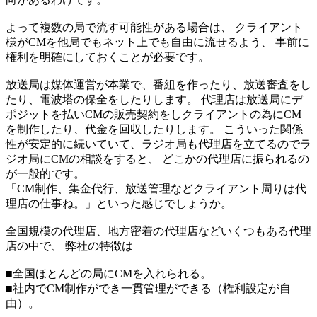
よって複数の局で流す可能性がある場合は、 クライアント
様がCMを他局でもネット上でも自由に流せるよう、 事前に
権利を明確にしておくことが必要です。
放送局は媒体運営が本業で、番組を作ったり、放送審査をし
たり、電波塔の保全をしたりします。 代理店は放送局にデ
ポジットを払いCMの販売契約をしクライアントの為にCM
を制作したり、代金を回収したりします。 こういった関係
性が安定的に続いていて、ラジオ局も代理店を立てるのでラ
ジオ局にCMの相談をすると、 どこかの代理店に振られるの
が一般的です。
「CM制作、集金代行、放送管理などクライアント周りは代
理店の仕事ね。」といった感じでしょうか。
全国規模の代理店、地方密着の代理店などいくつもある代理
店の中で、 弊社の特徴は
■全国ほとんどの局にCMを入れられる。
■社内でCM制作ができ一貫管理ができる（権利設定が自
由）。