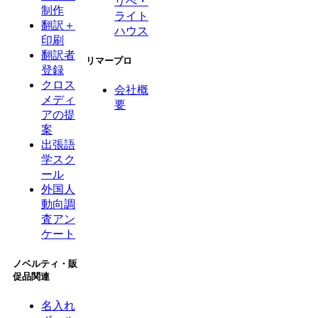
リぺ・
制作
ライト
翻訳＋
ハウス
印刷
翻訳者
リマープロ
登録
クロス
会社概
メディ
要
アの提
案
出張語
学スク
ール
外国人
動向調
査アン
ケート
ノベルティ・販
促品関連
名入れ