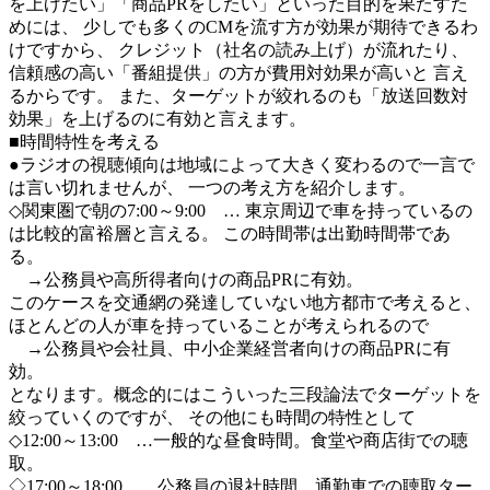
を上げたい」「商品PRをしたい」といった目的を果たすた
めには、 少しでも多くのCMを流す方が効果が期待できるわ
けですから、 クレジット（社名の読み上げ）が流れたり、
信頼感の高い「番組提供」の方が費用対効果が高いと 言え
るからです。 また、ターゲットが絞れるのも「放送回数対
効果」を上げるのに有効と言えます。
■時間特性を考える
●ラジオの視聴傾向は地域によって大きく変わるので一言で
は言い切れませんが、 一つの考え方を紹介します。
◇関東圏で朝の7:00～9:00 … 東京周辺で車を持っているの
は比較的富裕層と言える。 この時間帯は出勤時間帯であ
る。
→公務員や高所得者向けの商品PRに有効。
このケースを交通網の発達していない地方都市で考えると、
ほとんどの人が車を持っていることが考えられるので
→公務員や会社員、中小企業経営者向けの商品PRに有
効。
となります。概念的にはこういった三段論法でターゲットを
絞っていくのですが、 その他にも時間の特性として
◇12:00～13:00 …一般的な昼食時間。食堂や商店街での聴
取。
◇17:00～18:00 …公務員の退社時間。通勤車での聴取ター