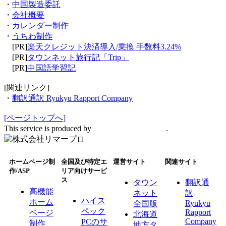
・
中国製造委託
・
会社概要
・
カレンダー制作
・
うちわ制作
[PR]
楽天クレジット決済導入/乗換 手数料3.24%
[PR]
タウンネット旅行記「Trip」
[PR]
中国語学習記
[関連リンク]
・
翻訳通訳 Ryukyu Rapport Company
[ページトップへ]
This service is produced by
株式会社リマープロ
.
ホームページ制
全国及び特定エ
運営サイト
関連サイト
作/ASP
リア向けサービ
ス
タウン
翻訳通
高機能
ネット
訳
ハイス
ホーム
Ryukyu
全国版
ペック
Rapport
ページ
北海道
Company
PCのサ
制作
地方タ