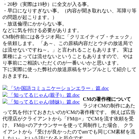
・20秒（実際は19秒）に全文が入る事。
・早口になりすぎない事。（内容が聞き取れない、耳障り等
の問題が起こります。）
・放送倫理にかからない事。
などに気を付ける必要があります。
CM制作前には各ラジオ局に「クリエイティブ・チェック」
を依頼します。 「あ～、この原稿内容だとウチの放送局で
は流せないですね～。」と言われることもあります。 実は
業種によっては流せないということもありますので、 やは
り事前にご相談いただくのが一番いいかと思います。
下に実際に使った弊社の放送原稿をサンプルとして紹介して
おきますね。
「5か国語コミュニケーションエラー」篇.doc
「知ってるじゃん(親子)」篇.doc
CMの著作権について
「知ってるじゃん(姉妹)」篇.doc
ラジオCMの制作にあた
って気を付けておきたいのがCMの著作権です。 例えば広告
代理店がクライアントから「FM◎×」でCMを流す依頼を受
け、 FM◎×のアナウンサーを使って局制作した場合、 クラ
イアントから『受けが良かったのでamでも同じCM素材を流
したい』 という話になると厄介です。