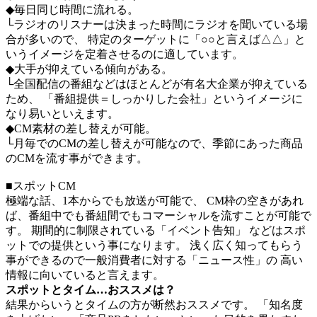
◆毎日同じ時間に流れる。
└ラジオのリスナーは決まった時間にラジオを聞いている場
合が多いので、 特定のターゲットに「○○と言えば△△」と
いうイメージを定着させるのに適しています。
◆大手が抑えている傾向がある。
└全国配信の番組などはほとんどが有名大企業が抑えている
ため、 「番組提供＝しっかりした会社」というイメージに
なり易いといえます。
◆CM素材の差し替えが可能。
└月毎でのCMの差し替えが可能なので、季節にあった商品
のCMを流す事ができます。
■スポットCM
極端な話、1本からでも放送が可能で、 CM枠の空きがあれ
ば、番組中でも番組間でもコマーシャルを流すことが可能で
す。 期間的に制限されている「イベント告知」 などはスポ
ットでの提供という事になります。 浅く広く知ってもらう
事ができるので一般消費者に対する「ニュース性」の 高い
情報に向いていると言えます。
スポットとタイム…おススメは？
結果からいうとタイムの方が断然おススメです。 「知名度