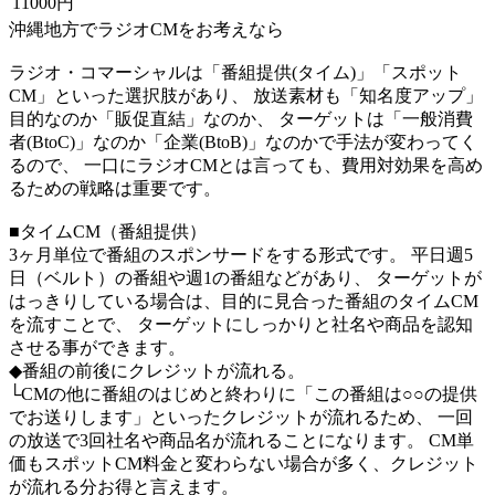
11000円
沖縄地方でラジオCMをお考えなら
ラジオ・コマーシャルは
「番組提供(タイム)」「スポット
CM」
といった選択肢があり、 放送素材も「知名度アップ」
目的なのか「販促直結」なのか、 ターゲットは「一般消費
者(BtoC)」なのか「企業(BtoB)」なのかで手法が変わってく
るので、 一口にラジオCMとは言っても、費用対効果を高め
るための戦略は重要です。
■タイムCM（番組提供）
3ヶ月単位で番組のスポンサードをする形式です。 平日週5
日（ベルト）の番組や週1の番組などがあり、 ターゲットが
はっきりしている場合は、目的に見合った番組のタイムCM
を流すことで、 ターゲットにしっかりと社名や商品を認知
させる事ができます。
◆番組の前後にクレジットが流れる。
└CMの他に番組のはじめと終わりに「この番組は○○の提供
でお送りします」といったクレジットが流れるため、 一回
の放送で3回社名や商品名が流れることになります。 CM単
価もスポットCM料金と変わらない場合が多く、クレジット
が流れる分お得と言えます。