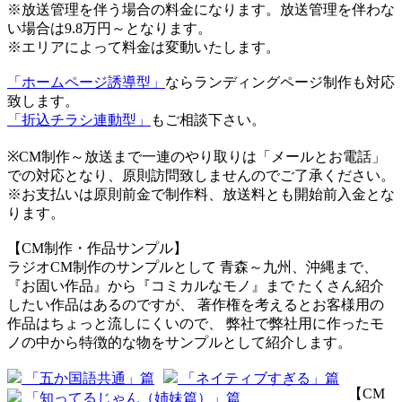
※放送管理を伴う場合の料金になります。放送管理を伴わな
い場合は9.8万円～となります。
※エリアによって料金は変動いたします。
「ホームページ誘導型」
ならランディングページ制作も対応
致します。
「折込チラシ連動型」
もご相談下さい。
※CM制作～放送まで一連のやり取りは「メールとお電話」
での対応となり、原則訪問致しませんのでご了承ください。
※お支払いは原則前金で制作料、放送料とも開始前入金とな
ります。
【CM制作・作品サンプル】
ラジオCM制作のサンプルとして 青森～九州、沖縄まで、
『お固い作品』から『コミカルなモノ』まで たくさん紹介
したい作品はあるのですが、 著作権を考えるとお客様用の
作品はちょっと流しにくいので、 弊社で弊社用に作ったモ
ノの中から特徴的な物をサンプルとして紹介します。
「五か国語共通」篇
「ネイティブすぎる」篇
【CM
「知ってるじゃん（姉妹篇）」篇