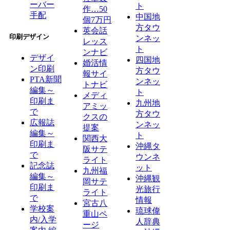
ーバー
ト
作…50
手配
中国地
個7万円
方タウ
英会話
印刷デザイン
ンネッ
レッス
ト
ンナビ
デザイ
四国地
婚活情
ン印刷
方タウ
報サイ
PTA新聞
ンネッ
トナビ
編集～
ト
メディ
印刷ま
九州地
アミッ
で
方タウ
クスの
広報誌
ンネッ
提案
編集～
ト
関西大
印刷ま
沖縄タ
阪サテ
で
ウンネ
ライト
記念誌
ット
九州福
編集～
沖縄観
岡サテ
印刷ま
光旅行
ライト
で
情報
宮古八
学校案
琉球偉
重山ペ
内/入学
人辞典
ージ