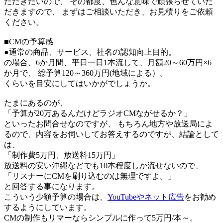
ただきたいので、 その都度、色んな意味で頑張らせていた
だきますので、 まずはご相談いただき、お見積りをご依頼
ください。
■CMの予算感
●通常の商品、サービス、社名の認知向上目的。
の場合、6か月間、平日一日1本流して、月額20～60万円×6
か月で、 総予算120～360万円(地域による）。
くらいを目安にしてはいかがでしょうか。
たまにあるのが、
「予算が20万あるんだけどラジオCMながせるか？」
といったお問合せなのですが、 もちろん地方や放送局によ
るので、内容をお伺いしてお答えするのですが、結論として
は、
「制作費5万円、放送料15万円」
放送料の安い沖縄などでも10本程度しか流せないので、
「リスナーにCMを刷り込むのは無理ですよ。」
と回答する事になります。
こういう少額予算の場合は、
YouTubeやネット広告
をお勧め
するようにしています。
CMの制作もリマーならシンプルに作って
5万円
/本～
。