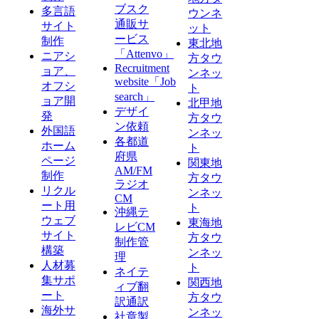
ブスク
多言語
ウンネ
通販サ
サイト
ット
ービス
制作
東北地
「Attenvo」
ニアシ
方タウ
Recruitment
ョア、
ンネッ
website「Job
オフシ
ト
search」
ョア開
北甲地
デザイ
発
方タウ
ン依頼
外国語
ンネッ
各都道
ホーム
ト
府県
ページ
関東地
AM/FM
制作
方タウ
ラジオ
リクル
ンネッ
CM
ート用
ト
沖縄テ
ウェブ
東海地
レビCM
サイト
方タウ
制作管
構築
ンネッ
理
人材募
ト
ネイテ
集サポ
関西地
ィブ翻
ート
方タウ
訳通訳
海外サ
ンネッ
社章製