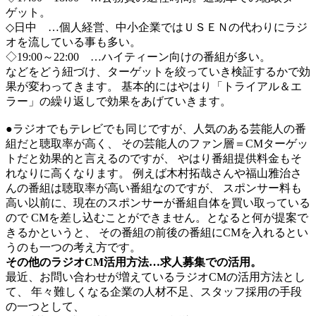
ゲット。
◇日中 …個人経営、中小企業ではＵＳＥＮの代わりにラジ
オを流している事も多い。
◇19:00～22:00 …ハイティーン向けの番組が多い。
などをどう紐づけ、ターゲットを絞っていき検証するかで効
果が変わってきます。 基本的にはやはり「トライアル＆エ
ラー」の繰り返しで効果をあげていきます。
●ラジオでもテレビでも同じですが、人気のある芸能人の番
組だと聴取率が高く、 その芸能人のファン層＝CMターゲッ
トだと効果的と言えるのですが、 やはり番組提供料金もそ
れなりに高くなります。 例えば木村拓哉さんや福山雅治さ
んの番組は聴取率が高い番組なのですが、 スポンサー料も
高い以前に、現在のスポンサーが番組自体を買い取っている
ので CMを差し込むことができません。となると何が提案で
きるかというと、 その番組の前後の番組にCMを入れるとい
うのも一つの考え方です。
その他のラジオCM活用方法…求人募集での活用。
最近、お問い合わせが増えているラジオCMの活用方法とし
て、 年々難しくなる企業の人材不足、スタッフ採用の手段
の一つとして、